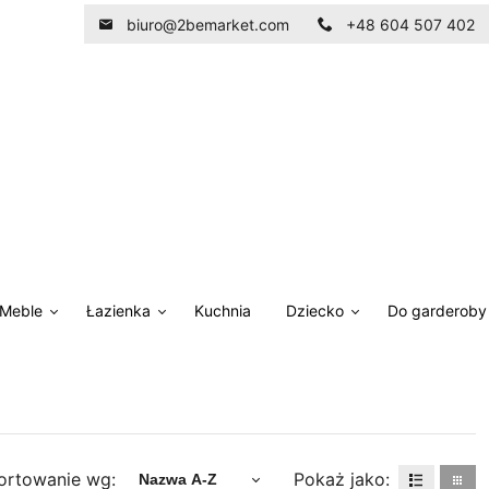
biuro@2bemarket.com
+48 604 507 402
Meble
Łazienka
Kuchnia
Dziecko
Do garderoby
ortowanie wg:
Pokaż jako:
Nazwa A-Z