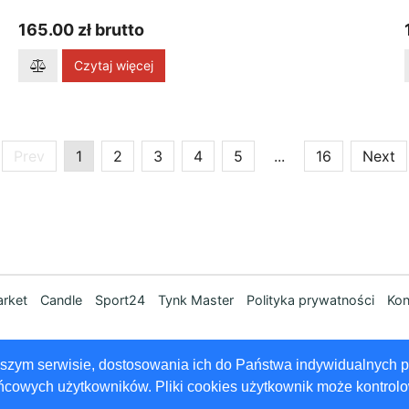
165.00 zł brutto
Czytaj więcej
Prev
1
2
3
4
5
...
16
Next
rket
Candle
Sport24
Tynk Master
Polityka prywatności
Kon
© 2025 by
2bemarket.com
naszym serwisie, dostosowania ich do Państwa indywidualnych p
Wersja
2023.1
ńcowych użytkowników. Pliki cookies użytkownik może kontrol
Created with
Metro 4