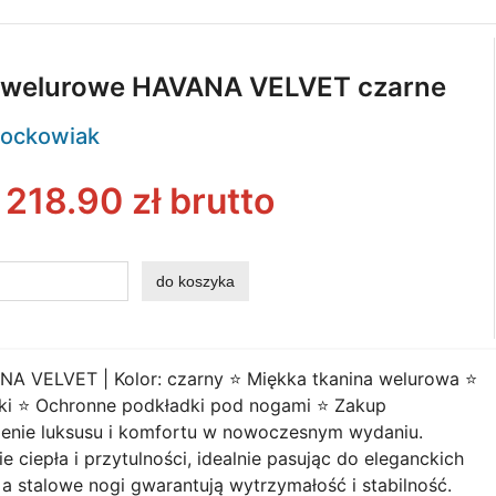
o welurowe HAVANA VELVET czarne
ockowiak
:
218.90
zł brutto
 VELVET | Kolor: czarny ⭐️ Miękka tkanina welurowa ⭐️
iki ⭐️ Ochronne podkładki pod nogami ⭐ Zakup
enie luksusu i komfortu w nowoczesnym wydaniu.
ciepła i przytulności, idealnie pasując do eleganckich
 a stalowe nogi gwarantują wytrzymałość i stabilność.