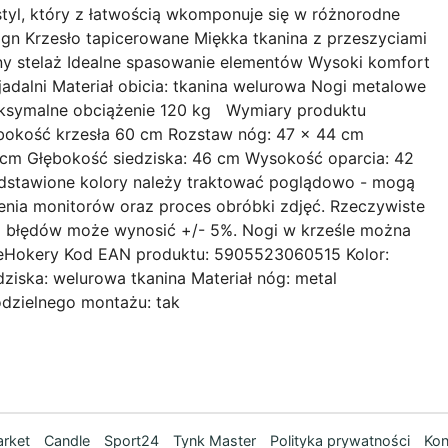
tyl, który z łatwością wkomponuje się w różnorodne
n Krzesło tapicerowane Miękka tkanina z przeszyciami
ny stelaż Idealne spasowanie elementów Wysoki komfort
jadalni Materiał obicia: tkanina welurowa Nogi metalowe
ksymalne obciążenie 120 kg Wymiary produktu
ębokość krzesła 60 cm Rozstaw nóg: 47 x 44 cm
 cm Głębokość siedziska: 46 cm Wysokość oparcia: 42
stawione kolory należy traktować poglądowo - mogą
enia monitorów oraz proces obróbki zdjęć. Rzeczywiste
a błędów może wynosić +/- 5%. Nogi w krześle można
eHokery Kod EAN produktu: 5905523060515 Kolor:
ziska: welurowa tkanina Materiał nóg: metal
amodzielnego montażu: tak
rket
Candle
Sport24
Tynk Master
Polityka prywatności
Kon