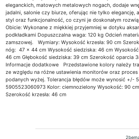
eleganckich, matowych metalowych nogach, dodaje wnęt
jadalni, salonie czy biurze, oferując nie tylko elegancję
styl oraz funkcjonalność, co czyni je doskonałym rozw
Obicie: Wykonane z miękkiej przyjemniej w dotyku aksa
podkładkami Dopuszczalna waga: 120 kg Odcień materiał
zamszowej. Wymiary: Wysokość krzesła: 90 cm Szeroko
nóg: 47 x 44 cm Wysokość siedziska: 46 cm Wysokość d
46 cm Głębokość siedziska: 39 cm Szerokość oparcia
Informacje dodatkowe Przedstawione kolory należy t
ze względu na różne ustawienia monitorów oraz proces 
podanych wyżej. Tolerancja błędów może wynosić +/-
5905523060973 Kolor: ciemnozielony Wysokość: 90 cm
Szerokość krzesła: 46 cm
2bema