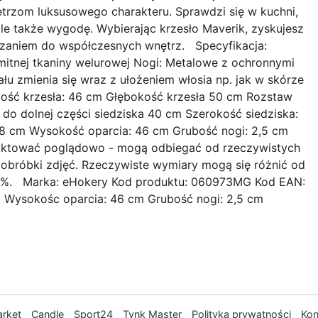
rzom luksusowego charakteru. Sprawdzi się w kuchni,
, ale także wygodę. Wybierając krzesło Maverik, zyskujesz
iązaniem do współczesnych wnętrz. Specyfikacja:
mitnej tkaniny welurowej Nogi: Metalowe z ochronnymi
u zmienia się wraz z ułożeniem włosia np. jak w skórze
ść krzesła: 46 cm Głębokość krzesła 50 cm Rozstaw
o dolnej części siedziska 40 cm Szerokość siedziska:
 38 cm Wysokość oparcia: 46 cm Grubość nogi: 2,5 cm
raktować poglądowo - mogą odbiegać od rzeczywistych
obróbki zdjęć. Rzeczywiste wymiary mogą się różnić od
 5%. Marka: eHokery Kod produktu: 060973MG Kod EAN:
 Wysokośc oparcia: 46 cm Grubość nogi: 2,5 cm
rket
Candle
Sport24
Tynk Master
Polityka prywatności
Kon